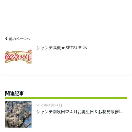
前のページへ
シャンテ高槻★SETSUBUN
関連記事
2026年4月24日
シャンテ南吹田♡４月お誕生日＆お花見散歩ἳ...