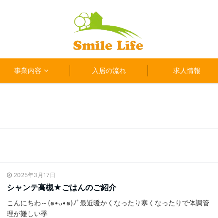
事業内容
入居の流れ
求人情報
2025年3月17日
シャンテ高槻★ごはんのご紹介
こんにちわ～(๑•ᴗ•๑)ﾉﾞ最近暖かくなったり寒くなったりで体調管
理が難しい季