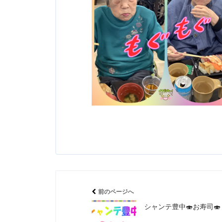
前のページへ
シャンテ豊中🍣お寿司🍣