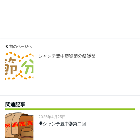
前のページへ
シャンテ豊中👹👿節分祭😈👹
関連記事
2025年4月25日
🎥シャンテ豊中🎬第二回...