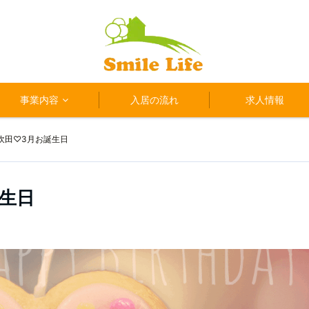
事業内容
入居の流れ
求人情報
吹田♡3月お誕生日
生日