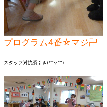
プログラム4番☆マジ卍
スタッフ対抗綱引き(*^▽^*)