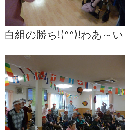
白組の勝ち!(^^)!わあ～い