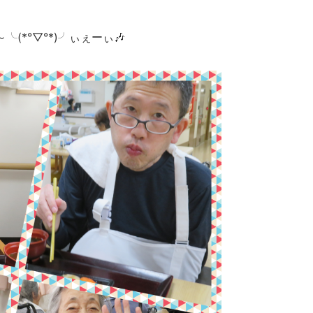
*°▽°*)╯ぃぇーぃ🎶