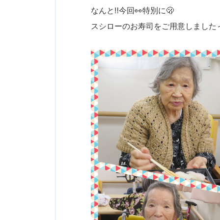
なんと‼️今回👀特別に🫢
スシローのお寿司をご用意しました～╰(