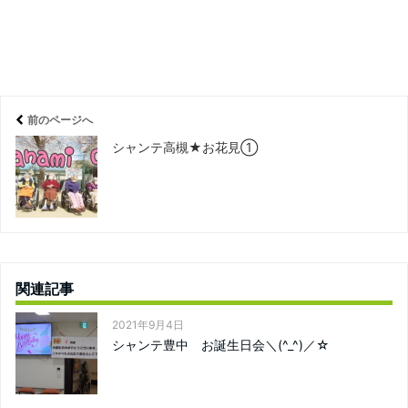
前のページへ
シャンテ高槻★お花見①
関連記事
2021年9月4日
シャンテ豊中 お誕生日会＼(^_^)／☆