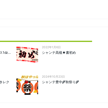
2022年1月6日
1ǳ...
シャンテ高槻★書初め
2024年10月23日
きレク
シャンテ豊中🌾秋祭り🌾