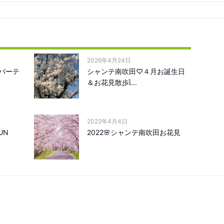
2026年4月24日
パーテ
シャンテ南吹田♡４月お誕生日
＆お花見散歩ἳ...
2022年4月4日
UN
2022🌸シャンテ南吹田お花見