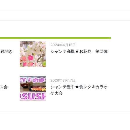
2024年4月15日
年鏡開き
シャンテ高槻★お花見 第２弾
2026年3月17日
ス会
シャンテ豊中★食レク＆カラオ
ケ大会