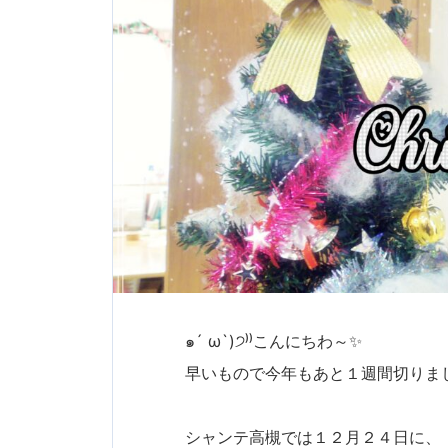
๑´ ω`)੭⁾⁾こんにちわ～✨
早いもので今年もあと１週間切りま
シャンテ高槻では１２月２４日に、