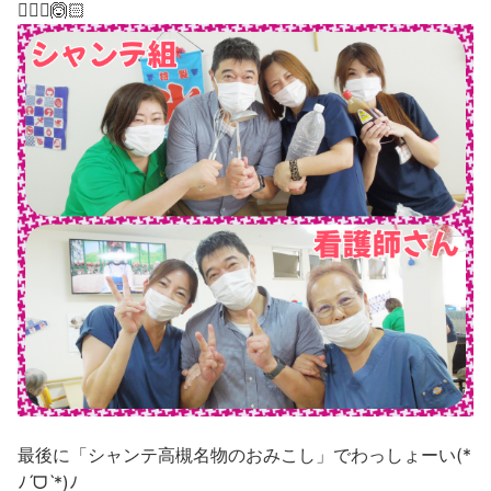
🙆🏻‍♂️🙆🏻
最後に「シャンテ高槻名物のおみこし」でわっしょーい(*
ﾉˊᗜˋ*)ﾉ