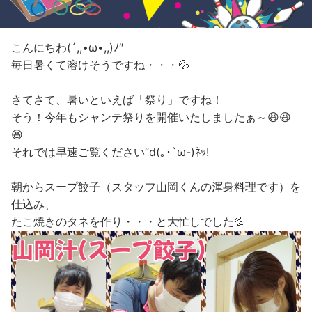
こんにちわ(´,,•ω•,,)ﾉ″
毎日暑くて溶けそうですね・・・💦
さてさて、暑いといえば「祭り」ですね！
そう！今年もシャンテ祭りを開催いたしましたぁ～😆😆
😆
それでは早速ご覧ください”d(｡･`ω-)ﾈｯ!
朝からスープ餃子（スタッフ山岡くんの渾身料理です）を
仕込み、
たこ焼きのタネを作り・・・と大忙しでした💦