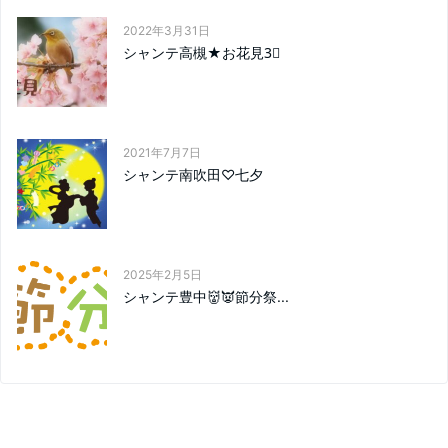
2022年3月31日
シャンテ高槻★お花見3⃣
2021年7月7日
シャンテ南吹田♡七夕
2025年2月5日
シャンテ豊中👹👿節分祭...