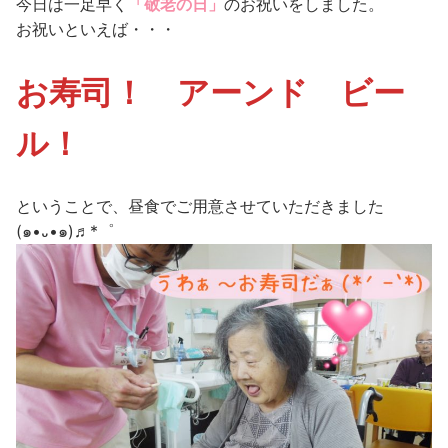
今日は一足早く
「敬老の日」
のお祝いをしました。
お祝いといえば・・・
お寿司！ アーンド ビー
ル！
ということで、昼食でご用意させていただきました
(๑•᎑•๑)♬*゜