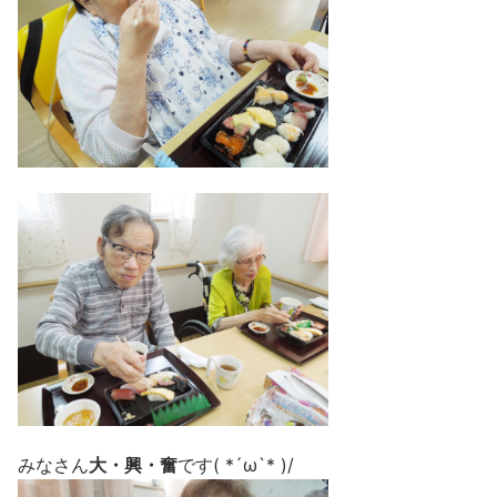
みなさん
大・興・奮
です( *´ω`* )/