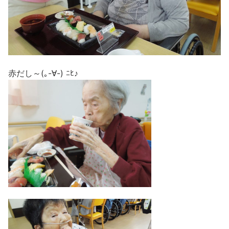
赤だし～(｡-∀-) ﾆﾋ♪