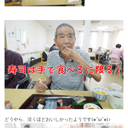
どうやら、泣くほどおいしかったようです(๑¯ω¯๑)♪