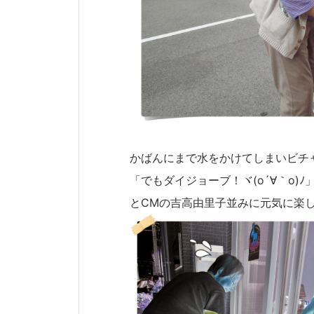
かばんにまで水をかけてしまいビチ
「でもダイジョーブ！ヾ(o´∀｀o)ﾉ
とCMの吉高由里子並みに元気に楽し