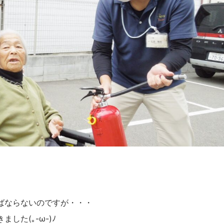
ばならないのですが・・・
した(｡-ω-)ﾉ