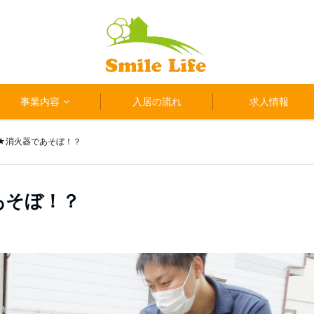
事業内容
入居の流れ
求人情報
★消火器であそぼ！？
あそぼ！？