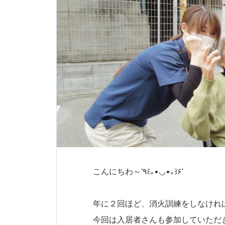
こんにちわ～‘٩꒰｡•◡•｡꒱۶’
年に２回ほど、消火訓練をしなけれ
今回は入居者さんも参加していただきま