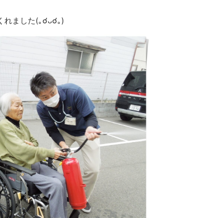
ました(｡☌ᴗ☌｡)