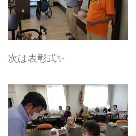
次は表彰式✨