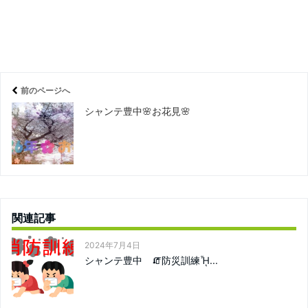
前のページへ
シャンテ豊中🌸お花見🌸
関連記事
2024年7月4日
シャンテ豊中 🧯防災訓練ᾞ...