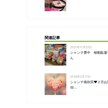
関連記事
2021年11月22日
シャンテ豊中 移動駄菓
ん
2026年2月17日
シャンテ南吹田❤２月お
ǳ...