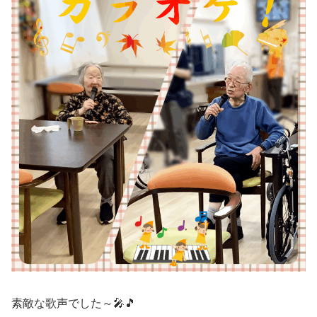
素敵な歌声でした～🎤🎵