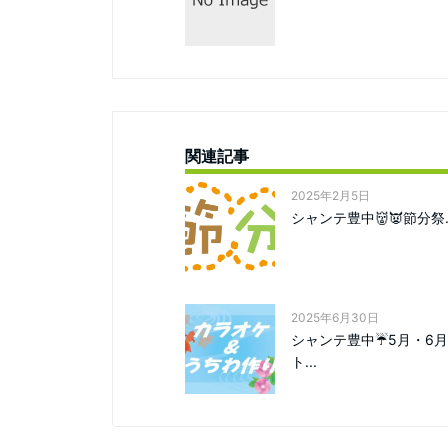
関連記事
2025年2月5日
シャンテ豊中👹👿節分祭..
2025年6月30日
シャンテ豊中☔5月・6
ト...